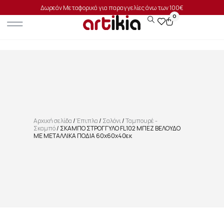
Δωρεάν Μεταφορικά για παραγγελίες άνω των 100€
0
Αρχική σελίδα
/
Έπιπλα
/
Σαλόνι
/
Ταμπουρέ -
Σκαμπό
/ ΣΚΑΜΠΟ ΣΤΡΟΓΓΥΛΟ FL102 ΜΠΕΖ ΒΕΛΟΥΔΟ
ΜΕ ΜΕΤΑΛΛΙΚΑ ΠΟΔΙΑ 60x60x40εκ