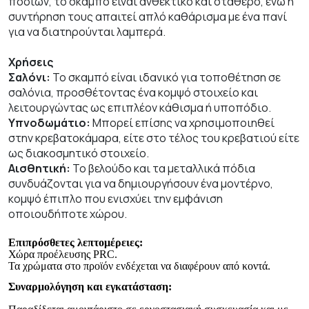
ποδιών, το σκαμπό είναι ανθεκτικό και σταθερό, ενώ η
συντήρηση τους απαιτεί απλό καθάρισμα με ένα πανί
για να διατηρούνται λαμπερά.
Χρήσεις
Σαλόνι:
Το σκαμπό είναι ιδανικό για τοποθέτηση σε
σαλόνια, προσθέτοντας ένα κομψό στοιχείο και
λειτουργώντας ως επιπλέον κάθισμα ή υποπόδιο.
Υπνοδωμάτιο:
Μπορεί επίσης να χρησιμοποιηθεί
στην κρεβατοκάμαρα, είτε στο τέλος του κρεβατιού είτε
ως διακοσμητικό στοιχείο.
Αισθητική:
Το βελούδο και τα μεταλλικά πόδια
συνδυάζονται για να δημιουργήσουν ένα μοντέρνο,
κομψό έπιπλο που ενισχύει την εμφάνιση
οποιουδήποτε χώρου.
Επιπρόσθετες λεπτομέρειες:
Χώρα προέλευσης PRC.
Τα χρώματα στο προϊόν ενδέχεται να διαφέρουν από κοντά.
Συναρμολόγηση και εγκατάσταση: