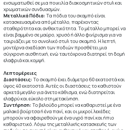
ενσωματωθεί σε μια ποικιλία διακοσμητικών στυλ και
χρωματικών συνδυασμών.
Μεταλλικά Πόδια:
Τα πόδια του σκαμπό είναι
κατασκευασμένα από μέταλλο, παρέχοντας
σταθερότητα και ανθεκτικότητα. Το μέταλλο μπορεί να
είναι βαμμένο σε μαύρο, χρυσό ή άλλο φινίρισμα για να
ταιριάζει με το συνολικό στυλ του σκαμπό. Η λεπτή,
μοντέρνα σχεδίαση των ποδιών προσθέτει μια
σύγχρονη αισθητική, ενώ ταυτόχρονα διατηρεί τη δομή
ελαφριά και κομψή.
Λεπτομέρειες
Διαστάσεις:
Το σκαμπό έχει διάμετρο 60 εκατοστά και
ύψος 40 εκατοστά. Αυτές οι διαστάσεις το καθιστούν
αρκετά μεγάλο για άνετο κάθισμα, ενώ διατηρείται
ελαφρύ και εύκολο στη μετακίνηση.
Συντήρηση:
Το βελούδο μπορεί να καθαριστεί με ένα
μαλακό βούρτσα ή ένα πανί, και οι μικροί λεκέδες
μπορούν να αφαιρεθούν με ένα υγρό πανί και ήπιο
καθαριστικό. Λόγω της μεταλλικής κατασκευής των