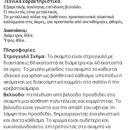
Τεχνικά χαρακτηριστικά:
Εξαιρετικής ποιότητας επένδυση βελούδο.
Ο σκελετός είναι μεταλλικός.
Τα μεταλλικά πόδια της διαθέτουν προστατευτικά πλαστικά
καλύμματα στις άκρες, για προστασία από ανεπιθύμητες φθορές.
Διαστάσεις:
Διάμετρος 60εκ.
Ύψος 40εκ.
Πληροφορίες
Στρογγυλό Σχήμα:
Το σκαμπό είναι στρογγυλό με
διαστάσεις 60 εκατοστά σε διάμετρο και 40 εκατοστά
σε ύψος. Το μεγάλο μέγεθος του σκαμπό το καθιστά
ιδανικό για χρήση ως βοηθητικό κάθισμα, υποπόδιο ή
ακόμα και ως διακοσμητικό κομμάτι στο σαλόνι ή την
κρεβατοκάμαρα.
Βελούδο:
Η επένδυση από βελούδο προσδίδει στο
σκαμπό μια αίσθηση πολυτέλειας και κομψότητας. Το
βελούδο είναι γνωστό για την απαλή του υφή και τη
λάμψη που προσδίδει, δημιουργώντας ένα ελκυστικό
και άνετο κάθισμα. Το χρώμα είναι ουδέτερο και
ευκολοσυνδύαστο, επιτρέποντας στο σκαμπό να