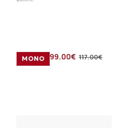
99.00
€
117.00
€
ΜΟΝΟ