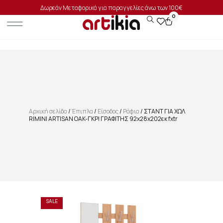
Δωρεάν Μεταφορικά για παραγγελίες άνω των 100€
0
Αρχική σελίδα
/
Έπιπλα
/
Είσοδος
/
Ράφια
/ ΣΤΑΝΤ ΓΙΑ ΧΩΛ
RIMINI ARTISAN OAK-ΓΚΡΙ ΓΡΑΦΙΤΗΣ 92x28x202εκ fxtr
SALE