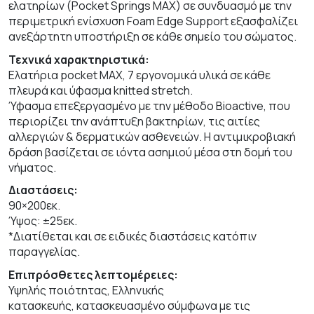
ελατηρίων (Pocket Springs MAX) σε συνδυασμό με την
περιμετρική ενίσχυση Foam Edge Support εξασφαλίζει
ανεξάρτητη υποστήριξη σε κάθε σημείο του σώματος.
Τεχνικά χαρακτηριστικά:
Ελατήρια
pocket
MAX
, 7 εργονομικά υλικά σε κάθε
πλευρά και ύφασμα
knitted
stretch
.
Ύφασμα επεξεργασμένο με την μέθοδο
Bioactive
, που
περιορίζει την ανάπτυξη βακτηρίων, τις αιτίες
αλλεργιών & δερματικών ασθενειών. Η αντιμικροβιακή
δράση βασίζεται σε ιόντα ασημιού μέσα στη δομή του
νήματος.
Διαστάσεις:
90×200εκ.
Ύψος: ±25εκ.
*Διατίθεται και σε ειδικές διαστάσεις κατόπιν
παραγγελίας.
Επιπρόσθετες λεπτομέρειες:
Υψηλής ποιότητας, Ελληνικής
κατασκευής,
κατασκευασμένο σύμφωνα με τις