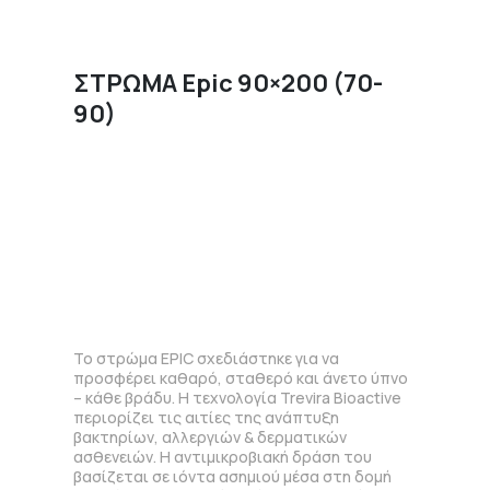
ΣΤΡΩΜΑ Epic 90×200 (70-
90)
Το στρώμα EPIC σχεδιάστηκε για να
προσφέρει καθαρό, σταθερό και άνετο ύπνο
– κάθε βράδυ. Η τεχνολογία Trevira Bioactive
περιορίζει τις αιτίες της ανάπτυξη
βακτηρίων, αλλεργιών & δερματικών
ασθενειών. Η αντιμικροβιακή δράση του
βασίζεται σε ιόντα ασημιού μέσα στη δομή