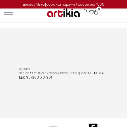
Δωρεάν Μεταφορικά για παραγγελίες άνω των 100€
0
Αρχική
σελίδα
/
Έπιπλα
/
Υπνοδωμάτιο
/
Στρώματα
/ ΣΤΡΩΜΑ
Epic 90×200 (70-90)