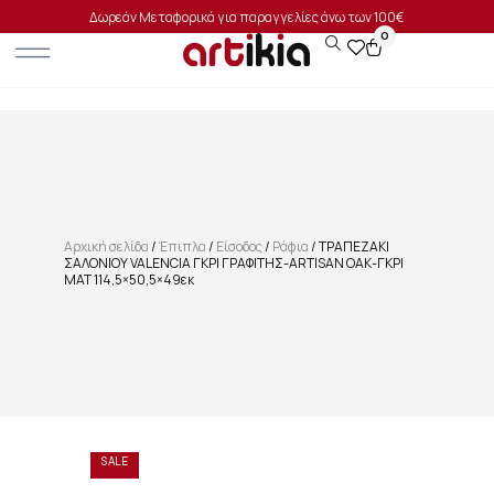
Δωρεάν Μεταφορικά για παραγγελίες άνω των 100€
0
Αρχική σελίδα
/
Έπιπλα
/
Είσοδος
/
Ράφια
/ ΤΡΑΠΕΖΑΚΙ
ΣΑΛΟΝΙΟΥ VALENCIA ΓΚΡΙ ΓΡΑΦΙΤΗΣ-ARTISAN OAΚ-ΓΚΡΙ
ΜΑΤ 114,5×50,5×49εκ
SALE