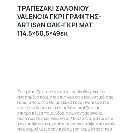
ΤΡΑΠΕΖΑΚΙ ΣΑΛΟΝΙΟΥ
VALENCIA ΓΚΡΙ ΓΡΑΦΙΤΗΣ-
ARTISAN OAΚ-ΓΚΡΙ ΜΑΤ
114,5×50,5×49εκ
Το τραπεζάκι σαλονιού Valencia θα γίνει το
αγαπημένο κομμάτι επίπλου στο καθιστικό σας.
Γύρω απο αυτό θα μαζεύεστε και θα περνάτε
ώρες ατελείωτες στο σαλόνι, παίζοντας
επιτραπέζια παιχνίδια, τρώγοντας σνακς,
συζητώντας και γελώντας! Μάλιστα, κάτω από
την επιφάνεια εργασίας περιέχει ράφι από γυαλί
που συμβάλλει στην πρόσθετη κομψότητα του