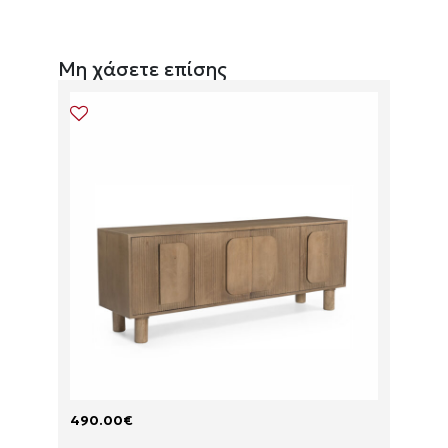
Μη χάσετε επίσης
490.00
€
175.0
P
P
A
A