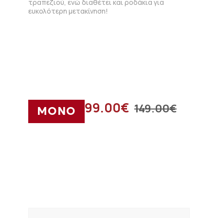
τραπεζιού, ενώ διαθέτει και ροδάκια για
ευκολότερη μετακίνηση!
99.00
€
149.00
€
ΜΟΝΟ