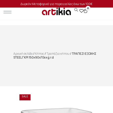
Δωρεάν Μεταφορικά για παραγγελίες άνω των 100€
0
Αρχική σελίδα
/
Κήπος
/
Τραπέζια κήπου
/ ΤΡΑΠΕΖΙ ΕΞΟΧΗΣ
STEEL ΓΚΡΙ 150x90x70εκ g.r.d
SALE