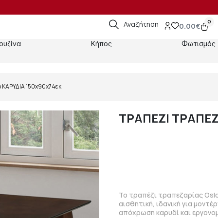
0
Αναζήτηση
0.00
€
ουζίνα
Κήπος
Φωτισμός
o ΚΑΡΥΔΙΑ 150x90x74εκ
ΤΡΑΠΕΖΙ ΤΡΑΠΕΖ
Το τραπέζι τραπεζαρίας Oslo
αισθητική, ιδανική για μοντέ
απόχρωση καρυδί και εργονομ