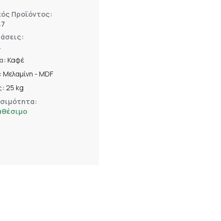
κός Προϊόντος:
47
άσεις:
4
α:
Καφέ
:
Μελαμίνη - MDF
ς:
25 kg
εσιμότητα:
αθέσιμο