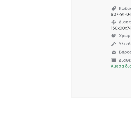
Κωδι
927-91-0
Διαστ
150x90x7
Χρώμ
Υλικό
Βάρο
Διαθ
Άμεσα δι