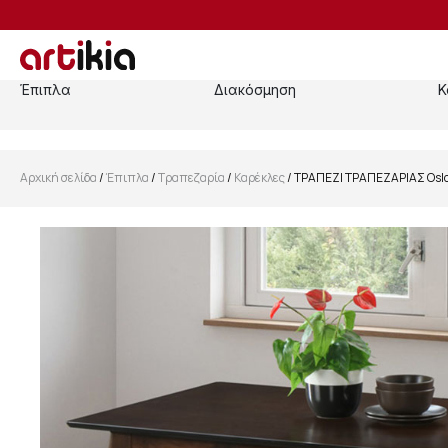
Έπιπλα
Διακόσμηση
Κ
Αρχική σελίδα
/
Έπιπλα
/
Τραπεζαρία
/
Καρέκλες
/ ΤΡΑΠΕΖΙ ΤΡΑΠΕΖΑΡΙΑΣ Osl
SALE