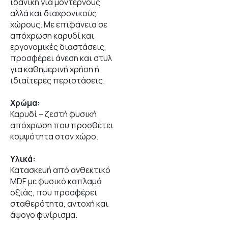
ιδανική για μοντέρνους
αλλά και διαχρονικούς
χώρους. Με επιφάνεια σε
απόχρωση καρυδί και
εργονομικές διαστάσεις,
προσφέρει άνεση και στυλ
για καθημερινή χρήση ή
ιδιαίτερες περιστάσεις.
Χρώμα:
Καρυδί – ζεστή φυσική
απόχρωση που προσθέτει
κομψότητα στον χώρο.
Υλικά:
Κατασκευή από ανθεκτικό
MDF με φυσικό καπλαμά
οξιάς, που προσφέρει
σταθερότητα, αντοχή και
άψογο φινίρισμα.