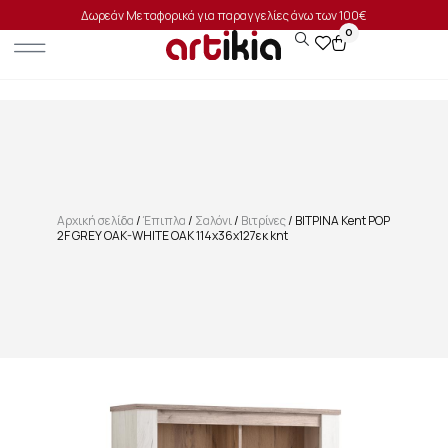
Δωρεάν Μεταφορικά για παραγγελίες άνω των 100€
0
Αρχική σελίδα
/
Έπιπλα
/
Σαλόνι
/
Βιτρίνες
/ ΒΙΤΡΙΝΑ Kent POP
2F GREY OAK-WHITE OAK 114x36x127εκ knt