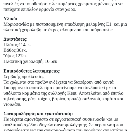
πινελιές να τοποθετήσετε λεπτομέρειες χρώματος μέντας για να
πετύχετε επιπλέον αρμονία στον χώρο.
Υλικό:
Μοριοσανίδα με πιστοποιημένη επικάλυψη μελαμίνης Ε1, και μια
πλαστική χειρολαβή με άκρες αλουμινίου και μαύρο rustic.
Διαστάσεις:
Πλάτος:114εκ.
Βάθος:36εκ.
Ύψος:127εκ.
Πλαστική χειρολαβή: 16.5εκ
Επιπρόσθετες λεπτομέρειες:
Σερβικής προέλευσης
Τα χρώματα στο προϊόν ενδέχεται να διαφέρουν από κοντά.
Για αρμονικό αποτέλεσμα προτείνουμε να συνδυαστεί με τα
υπόλοιπα κομμάτια της συλλογής Kent. Αποτελείται από έπιπλο
τηλεόρασης, ράφι τοίχου, βιτρίνα, τραπέζι σαλονιού, κομότα και
ντουλάπι.
Συναρμολόγηση και εγκατάσταση:
Παρέχεται αμοντάριστο σε εργοστασιακή συσκευασία και με
αναλυτικό σχέδιο οδηγιών συναρμολόγησης. Σε περίπτωση που
ενδιαφέρεστε για την συναρμολόγηση του προϊόντος συνιστάται η