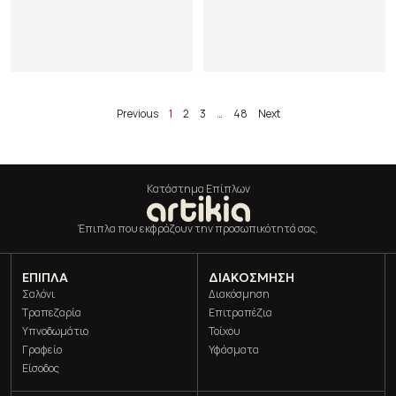
Previous
1
2
3
…
48
Next
Κατάστημα Επίπλων
Έπιπλα που εκφράζουν την προσωπικότητά σας.
ΈΠΙΠΛΑ
ΔΙΑΚΌΣΜΗΣΗ
Σαλόνι
Διακόσμηση
Τραπεζαρία
Επιτραπέζια
Υπνοδωμάτιο
Τοίχου
Γραφείο
Υφάσματα
Είσοδος