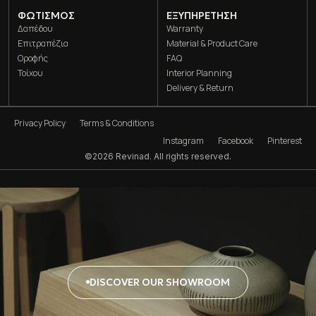
ΦΩΤΙΣΜΌΣ
ΕΞΥΠΗΡΕΤΗΣΗ
Δαπέδου
Warranty
Επιτραπέζια
Material & Product Care
Οροφής
FAQ
Τοίχου
Interior Planning
Delivery & Return
Privacy Policy
Terms & Conditions
Instagram
Facebook
Pinterest
©2026 Revinad. All rights reserved.
DISCOVER OUR SHOWROOM
DISCOVER