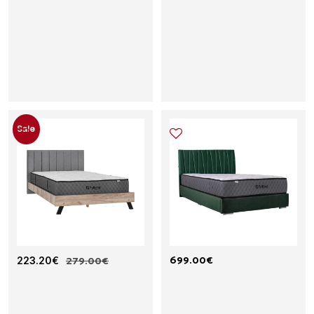
Sale
699.00
€
Δ
223.20
€
279.00
€
Δ
Ι
Ι
Π
Π
Λ
Λ