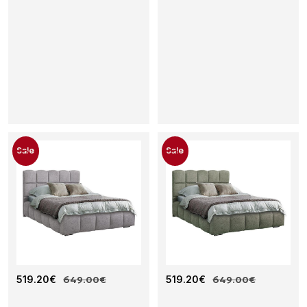
1
6
0
×
2
0
0
)
Sale
Sale
Δ
519.20
€
649.00
€
Δ
519.20
€
649.00
€
Ι
Ι