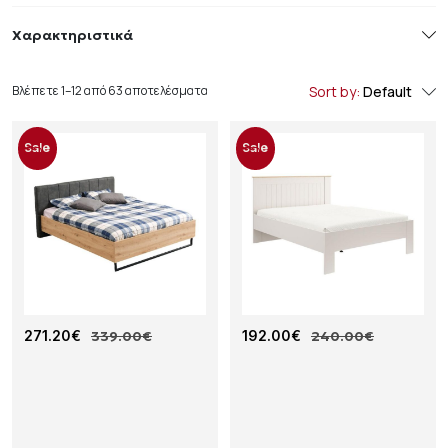
Χαρακτηριστικά
Βλέπετε 1–12 από 63 αποτελέσματα
Sort by:
Default
Sale
Sale
Κ
271.20
€
339.00
€
Δ
192.00
€
240.00
€
Ρ
Ι
Ε
Π
Β
Λ
Α
Ο