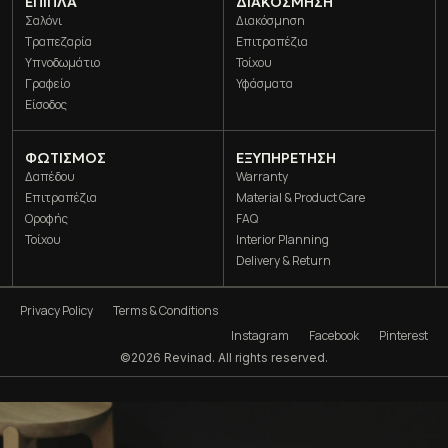
ΈΠΙΠΛΑ
ΔΙΑΚΌΣΜΗΣΗ
Σαλόνι
Διακόσμηση
Τραπεζαρία
Επιτραπέζια
Υπνοδωμάτιο
Τοίχου
Γραφείο
Υφάσματα
Είσοδος
ΦΩΤΙΣΜΌΣ
ΕΞΥΠΗΡΕΤΗΣΗ
Δαπέδου
Warranty
Επιτραπέζια
Material & Product Care
Οροφής
FAQ
Τοίχου
Interior Planning
Delivery & Return
Privacy Policy
Terms & Conditions
Instagram
Facebook
Pinterest
©2026 Revinad. All rights reserved.