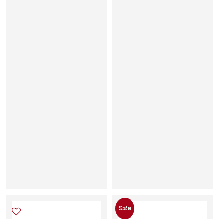
0
8
x
1
1
5
ε
κ
(
1
6
0
×
2
0
0
)
Sale