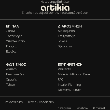
Κατάστημα Επίπλων
Έπιπλα που εκφράζουν την προσωπικότητά σας.
ΈΠΙΠΛΑ
ΔΙΑΚΌΣΜΗΣΗ
Σαλόνι
Διακόσμηση
Τραπεζαρία
Επιτραπέζια
Υπνοδωμάτιο
Τοίχου
Γραφείο
Υφάσματα
Είσοδος
ΦΩΤΙΣΜΌΣ
ΕΞΥΠΗΡΕΤΗΣΗ
Δαπέδου
Warranty
Επιτραπέζια
Material & Product Care
Οροφής
FAQ
Τοίχου
Interior Planning
Delivery & Return
Privacy Policy
Terms & Conditions
Instagram
Facebook
Pinterest