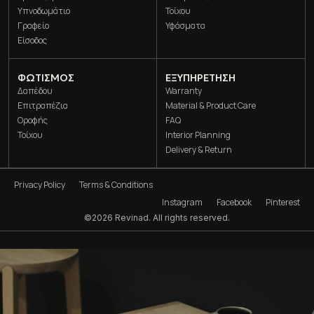
Υπνοδωμάτιο
Τοίχου
Γραφείο
Υφάσματα
Είσοδος
ΦΩΤΙΣΜΌΣ
ΕΞΥΠΗΡΕΤΗΣΗ
Δαπέδου
Warranty
Επιτραπέζια
Material & Product Care
Οροφής
FAQ
Τοίχου
Interior Planning
Delivery & Return
Privacy Policy
Terms & Conditions
Instagram
Facebook
Pinterest
©2026 Revinad. All rights reserved.