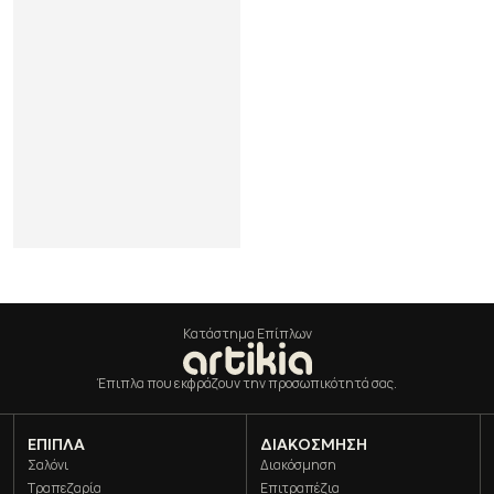
N
1
0
3
*
9
6
*
2
7
Κατάστημα Επίπλων
Έπιπλα που εκφράζουν την προσωπικότητά σας.
ΈΠΙΠΛΑ
ΔΙΑΚΌΣΜΗΣΗ
Σαλόνι
Διακόσμηση
Τραπεζαρία
Επιτραπέζια