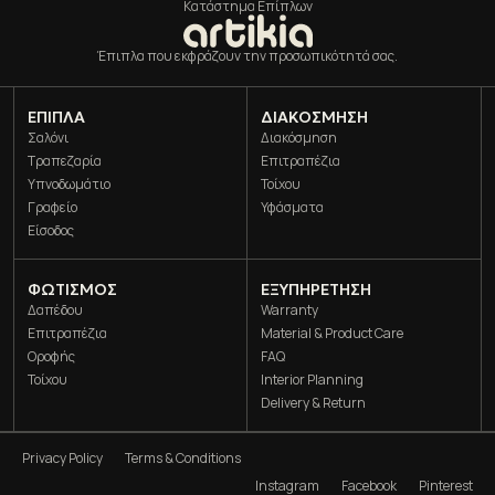
Κατάστημα Επίπλων
Έπιπλα που εκφράζουν την προσωπικότητά σας.
ΈΠΙΠΛΑ
ΔΙΑΚΌΣΜΗΣΗ
Σαλόνι
Διακόσμηση
Τραπεζαρία
Επιτραπέζια
Υπνοδωμάτιο
Τοίχου
Γραφείο
Υφάσματα
Είσοδος
ΦΩΤΙΣΜΌΣ
ΕΞΥΠΗΡΕΤΗΣΗ
Δαπέδου
Warranty
Επιτραπέζια
Material & Product Care
Οροφής
FAQ
Τοίχου
Interior Planning
Delivery & Return
Privacy Policy
Terms & Conditions
Instagram
Facebook
Pinterest