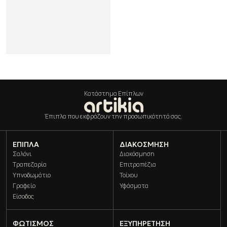
.
p
.
f
Κατάστημα Επίπλων
Έπιπλα που εκφράζουν την προσωπικότητά σας.
ΈΠΙΠΛΑ
ΔΙΑΚΌΣΜΗΣΗ
Σαλόνι
Διακόσμηση
Τραπεζαρία
Επιτραπέζια
Υπνοδωμάτιο
Τοίχου
Γραφείο
Υφάσματα
Είσοδος
ΦΩΤΙΣΜΌΣ
ΕΞΥΠΗΡΕΤΗΣΗ