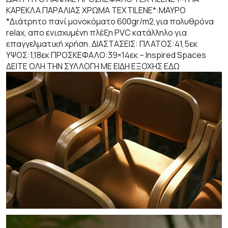
ΚΑΡΕΚΛΑ ΠΑΡΑΛΙΑΣ ΧΡΩΜΑ TEXTILENE*:ΜΑΥΡΟ
*Διάτρητο πανί μονοκόματο 600gr/m2,για πολυθρόνα
relax, απο ενισχυμένη πλέξη PVC κατάλληλο για
επαγγελματική χρήση. ΔΙΑΣΤΑΣΕΙΣ: ΠΛΑΤΟΣ:41,5εκ
ΥΨΟΣ:1,18εκ ΠΡΟΣΚΕΦΑΛΟ:39×14εκ – Inspired Spaces
ΔΕΙΤΕ ΟΛΗ ΤΗΝ ΣΥΛΛΟΓΗ ΜΕ ΕΙΔΗ ΕΞΟΧΗΣ
ΕΔΩ