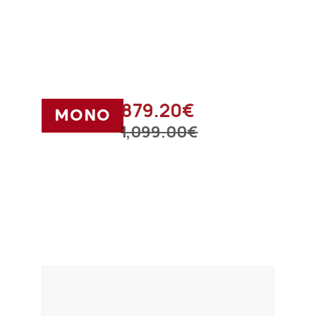
879.20
€
ΜΟΝΟ
1,099.00
€