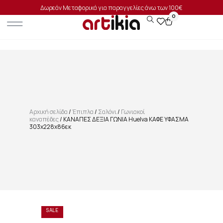
Δωρεάν Μεταφορικά για παραγγελίες άνω των 100€
0
Αρχική σελίδα
/
Έπιπλα
/
Σαλόνι
/
Γωνιακοί
καναπέδες
/ ΚΑΝΑΠΕΣ ΔΕΞΙΑ ΓΩΝΙΑ Huelva ΚΑΦΕ ΥΦΑΣΜΑ
303x228x86εκ
SALE