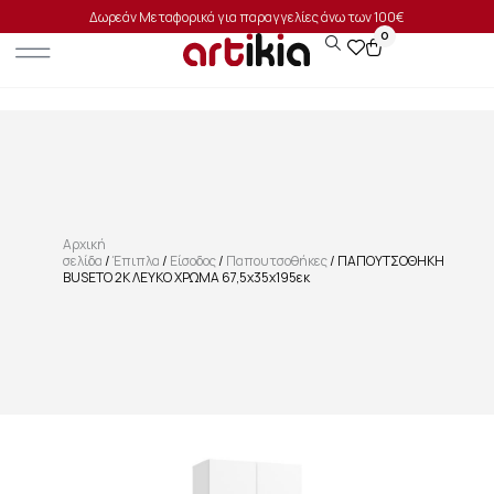
Δωρεάν Μεταφορικά για παραγγελίες άνω των 100€
0
Αρχική
σελίδα
/
Έπιπλα
/
Είσοδος
/
Παπουτσοθήκες
/ ΠΑΠΟΥΤΣΟΘΗΚΗ
BUSETO 2K ΛΕΥΚΟ ΧΡΩΜΑ 67,5x35x195εκ