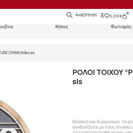
0
Αναζήτηση
0.00
€
ουζίνα
Κήπος
Φωτισμός
TURE ΞΥΛΙΝΟ 60εκ sls
ΡΟΛΟΙ ΤΟΙΧΟΥ “P
sls
Κλασικό και διαχρονικό, το ρο
συνδυάζεται με τους πίνακες 
το επίκεντρο κάθε χώρου και