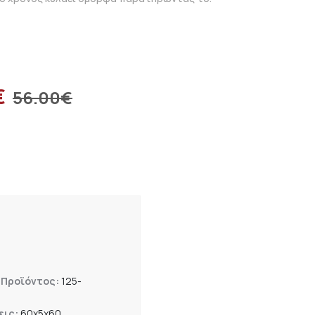
€
56.00
€
 Προϊόντος:
125-
εις:
60x5x60