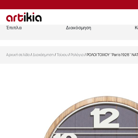
Έπιπλα
Διακόσμηση
Κ
Αρχική σελίδα
/
Διακόσμηση
/
Τοίχου
/
Ρολόγια
/ ΡΟΛΟΙ ΤΟΙΧΟΥ “Paris 1928” NA
SALE