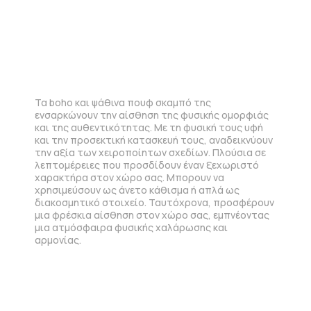
Τα boho και ψάθινα πουφ σκαμπό της
ενσαρκώνουν την αίσθηση της φυσικής ομορφιάς
και της αυθεντικότητας. Με τη φυσική τους υφή
και την προσεκτική κατασκευή τους, αναδεικνύουν
την αξία των χειροποίητων σχεδίων. Πλούσια σε
λεπτομέρειες που προσδίδουν έναν ξεχωριστό
χαρακτήρα στον χώρο σας. Μπορουν να
χρησιμεύσουν ως άνετο κάθισμα ή απλά ως
διακοσμητικό στοιχείο. Ταυτόχρονα, προσφέρουν
μια φρέσκια αίσθηση στον χώρο σας, εμπνέοντας
μια ατμόσφαιρα φυσικής χαλάρωσης και
αρμονίας.