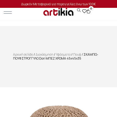
Δωρεάν Μεταφορικά για παραγγελίες άνω των 100€
0
Αρχική σελίδα
/
Διακόσμηση
/
Υφάσματα
/
Πουφ
/ ΣΚΑΜΠΩ-
ΠΟΥΦ ΣΤΡΟΓΓΥΛΟ Dori ΜΠΕΖ ΧΡΩΜΑ 45x45x35
SALE