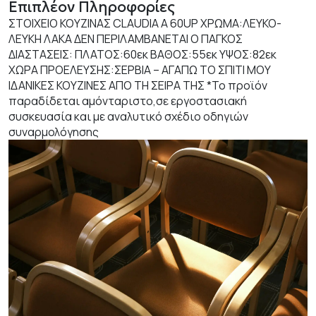
Επιπλέον Πληροφορίες
ΣΤΟΙΧΕΙΟ ΚΟΥΖΙΝΑΣ CLAUDIA A 60UP ΧΡΩΜΑ:ΛΕΥΚΟ-
ΛΕΥΚΗ ΛΑΚΑ ΔΕΝ ΠΕΡΙΛΑΜΒΑΝΕΤΑΙ Ο ΠΑΓΚΟΣ
ΔΙΑΣΤΑΣΕΙΣ: ΠΛΑΤΟΣ:60εκ ΒΑΘΟΣ:55εκ ΥΨΟΣ:82εκ
ΧΩΡΑ ΠΡΟΕΛΕΥΣΗΣ:ΣΕΡΒΙΑ – ΑΓΑΠΩ ΤΟ ΣΠΙΤΙ ΜΟΥ
ΙΔΑΝΙΚΕΣ ΚΟΥΖΙΝΕΣ ΑΠΟ ΤΗ ΣΕΙΡΑ ΤΗΣ *Το προϊόν
παραδίδεται αμόνταριστο,σε εργοστασιακή
συσκευασία και με αναλυτικό σχέδιο οδηγιών
συναρμολόγησης