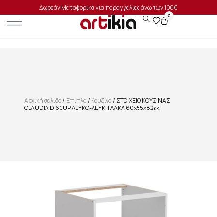
Δωρεάν Μεταφορικά για παραγγελίες άνω των 100€
0
Αρχική σελίδα
/
Έπιπλα
/
Κουζίνα
/ ΣΤΟΙΧΕΙΟ ΚΟΥΖΙΝΑΣ
CLAUDIA D 60UP ΛΕΥΚΟ-ΛΕΥΚΗ ΛΑΚΑ 60x55x82εκ