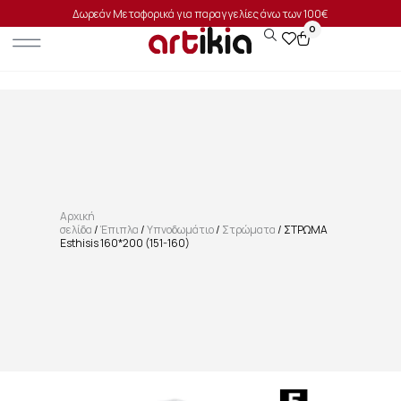
Δωρεάν Μεταφορικά για παραγγελίες άνω των 100€
0
Αρχική
σελίδα
/
Έπιπλα
/
Υπνοδωμάτιο
/
Στρώματα
/ ΣΤΡΩΜΑ
Esthisis 160*200 (151-160)