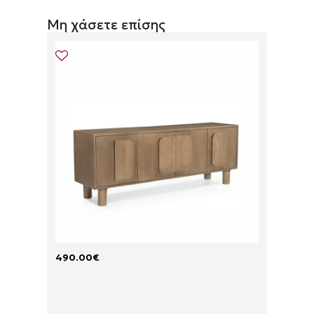
Μη χάσετε επίσης
490.00
€
175.00
P
P
A
A
R
R
A
A