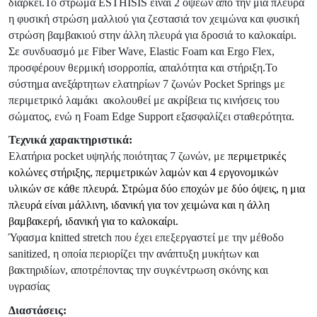
διαρκεί.Το στρώμα ESTHISIS είναι 2 όψεων από την μία πλευρά
η φυσική στρώση μαλλιού για ζεστασιά τον χειμώνα και φυσική
στρώση βαμβακιού στην άλλη πλευρά για δροσιά το καλοκαίρι.
Σε συνδυασμό με Fiber Wave, Elastic Foam και Ergo Flex,
προσφέρουν θερμική ισορροπία, απαλότητα και στήριξη.Το
σύστημα ανεξάρτητων ελατηρίων 7 ζωνών Pocket Springs με
περιμετρικό λαμάκι ακολουθεί με ακρίβεια τις κινήσεις του
σώματος, ενώ η Foam Edge Support εξασφαλίζει σταθερότητα.
Τεχνικά χαρακτηριστικά:
Ελατήρια pocket υψηλής ποιότητας 7 ζωνών, με
περιμετρικές
κολώνες στήριξης, περιμετρικών λαμών και
4
εργονομικών
υλικών σε κάθε πλευρά. Στρώμα δύο εποχών με δύο όψεις, η μια
πλευρά είναι μάλλινη, ιδανική για τον χειμώνα και η άλλη
βαμβακερή, ιδανική για το καλοκαίρι.
Ύφασμα
knitted
stretch
που έχει επεξεργαστεί με την μέθοδο
sanitized, η οποία περιορίζει την ανάπτυξη μυκήτων και
βακτηριδίων, αποτρέποντας την συγκέντρωση σκόνης και
υγρασίας
Διαστάσεις: