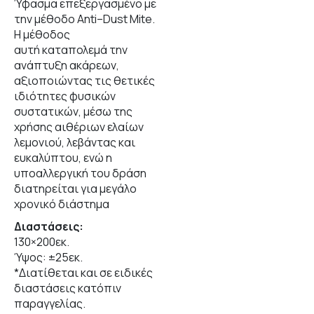
Ύφασμα επεξεργασμένο με
την μέθοδο
Anti
–
Dust
Mite
.
Η μέθοδος
αυτή καταπολεμά την
ανάπτυξη ακάρεων,
αξιοποιώντας τις θετικές
ιδιότητες φυσικών
συστατικών, μέσω της
χρήσης αιθέριων ελαίων
λεμονιού, λεβάντας και
ευκαλύπτου, ενώ η
υποαλλεργική του δράση
διατηρείται για μεγάλο
χρονικό διάστημα
Διαστάσεις:
130×200εκ.
Ύψος: ±25εκ.
*Διατίθεται και σε ειδικές
διαστάσεις κατόπιν
παραγγελίας.