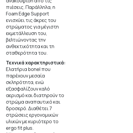
ανακούφιση από τις
πιέσεις. Παράλληλα, η
Foam Edge Support
ενισχύει τις άκρες του
στρώματος για μέγιστη
εκμετάλλευση του,
βελτιώνοντας την
ανθεκτικότητα και τη
σταθερότητα του.
Τεχνικά χαρακτηριστικά:
Ελατήρια bonel που
παρέχουν μεσαία
σκληρότητα, ενώ
εξασφαλίζουν καλό
αερισμό και διατηρούν το
στρώμα αναπαυτικό και
δροσερό. Διαθέτει 7
στρώσεις εργονομικών
υλικών με κυριότερο το
ergo
fit
plus
.