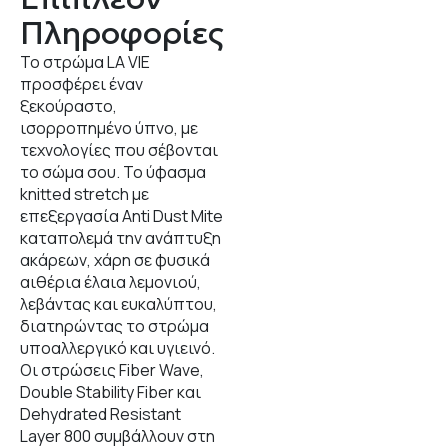
Πληροφορίες
Το στρώμα LA VIE
προσφέρει έναν
ξεκούραστο,
ισορροπημένο ύπνο, με
τεχνολογίες που σέβονται
το σώμα σου. Το ύφασμα
knitted stretch με
επεξεργασία Anti Dust Mite
καταπολεμά την ανάπτυξη
ακάρεων, χάρη σε φυσικά
αιθέρια έλαια λεμονιού,
λεβάντας και ευκαλύπτου,
διατηρώντας το στρώμα
υποαλλεργικό και υγιεινό.
Οι στρώσεις Fiber Wave,
Double Stability Fiber και
Dehydrated Resistant
Layer 800 συμβάλλουν στη