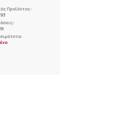
κός Προϊόντος:
193
άσεις:
26
εσιμότητα:
ένο