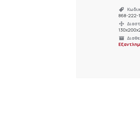
Κωδι
868-222-
Διαστ
130x200x
Διαθ
Εξαντλημ