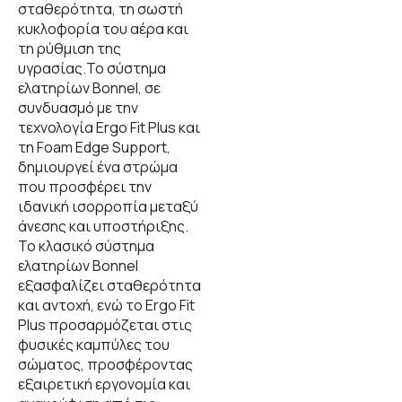
σταθερότητα, τη σωστή
κυκλοφορία του αέρα και
τη ρύθμιση της
υγρασίας.Το σύστημα
ελατηρίων Bonnel, σε
συνδυασμό με την
τεχνολογία Ergo Fit Plus και
τη Foam Edge Support,
δημιουργεί ένα στρώμα
που προσφέρει την
ιδανική ισορροπία μεταξύ
άνεσης και υποστήριξης.
Το κλασικό σύστημα
ελατηρίων Bonnel
εξασφαλίζει σταθερότητα
και αντοχή, ενώ το Ergo Fit
Plus προσαρμόζεται στις
φυσικές καμπύλες του
σώματος, προσφέροντας
εξαιρετική εργονομία και