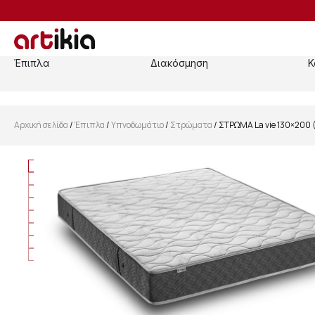
Έπιπλα
Διακόσμηση
Κ
Αρχική σελίδα
/
Έπιπλα
/
Υπνοδωμάτιο
/
Στρώματα
/ ΣΤΡΩΜΑ La vie 130×200 (