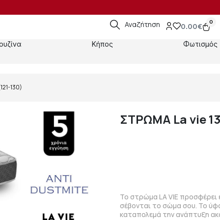
0
Αναζήτηση
0.00
€
ουζίνα
Κήπος
Φωτισμός
121-130)
ΣΤΡΩΜΑ La vie 13
Το στρώμα LA VIE προσφέρει 
σέβονται το σώμα σου. Το ύφα
καταπολεμά την ανάπτυξη ακά