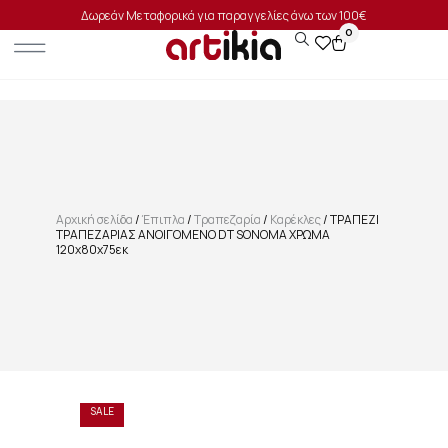
Δωρεάν Μεταφορικά για παραγγελίες άνω των 100€
0
Αρχική σελίδα
/
Έπιπλα
/
Τραπεζαρία
/
Καρέκλες
/ ΤΡΑΠΕΖΙ
ΤΡΑΠΕΖΑΡΙΑΣ ΑΝΟΙΓΟΜΕΝΟ DT SONOMA ΧΡΩΜΑ
120x80x75εκ
SALE