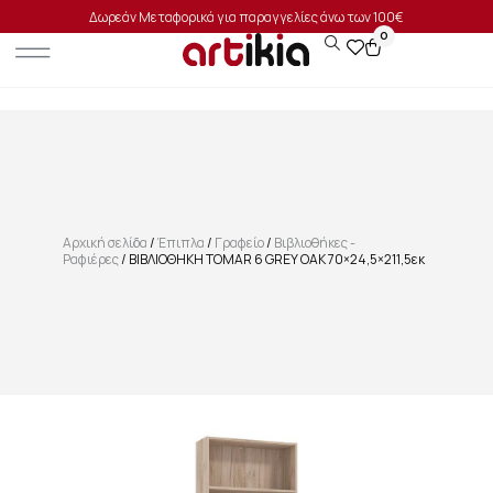
Δωρεάν Μεταφορικά για παραγγελίες άνω των 100€
0
Αρχική σελίδα
/
Έπιπλα
/
Γραφείο
/
Βιβλιοθήκες -
Ραφιέρες
/ ΒΙΒΛΙΟΘΗΚΗ TOMAR 6 GREY OAK 70×24,5×211,5εκ