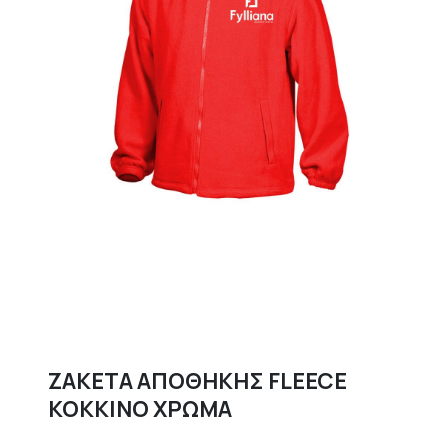
ΖΑΚΕΤΑ ΑΠΟΘΗΚΗΣ FLEECE
ΚΟΚΚΙΝΟ ΧΡΩΜΑ