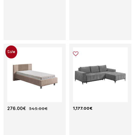
Sale
1,177.00
€
Κ
276.00
€
345.00
€
Γ
Ρ
Ω
Ε
Ν
Β
Ι