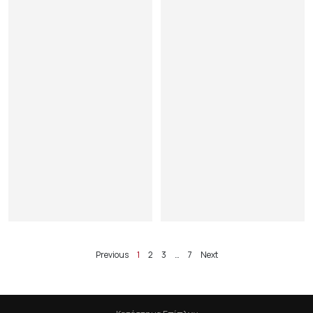
κ
Μ
Α
2
4
5
x
1
8
4
x
8
0
ε
κ
Previous
1
2
3
…
7
Next