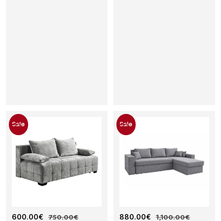
Sale
Sale
Κ
600.00
€
750.00
€
Κ
880.00
€
1,100.00
€