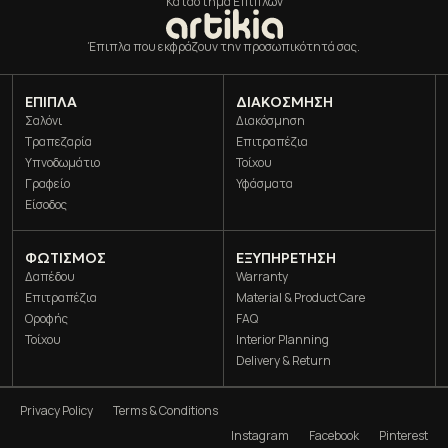
Κατάστημα Επίπλων
Έπιπλα που εκφράζουν την προσωπικότητά σας.
ΈΠΙΠΛΑ
ΔΙΑΚΌΣΜΗΣΗ
Σαλόνι
Διακόσμηση
Τραπεζαρία
Επιτραπέζια
Υπνοδωμάτιο
Τοίχου
Γραφείο
Υφάσματα
Είσοδος
ΦΩΤΙΣΜΌΣ
ΕΞΥΠΗΡΕΤΗΣΗ
Δαπέδου
Warranty
Επιτραπέζια
Material & Product Care
Οροφής
FAQ
Τοίχου
Interior Planning
Delivery & Return
Privacy Policy
Terms & Conditions
Instagram
Facebook
Pinterest