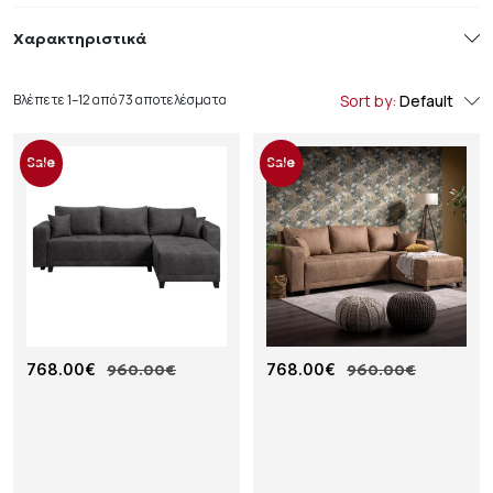
Χαρακτηριστικά
Βλέπετε 1–12 από 73 αποτελέσματα
Sort by:
Default
Sale
Sale
Γ
768.00
€
960.00
€
Γ
768.00
€
960.00
€
Ω
Ω
Ν
Ν
Ι
Ι
Α
Α