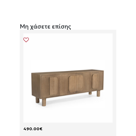
Μη χάσετε επίσης
490.00
€
175.00
P
P