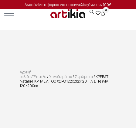
Δωρεάν Μεταφορικά για παραγγελίες άνω των 100€
0
Αρχική
σελίδα
/
Έπιπλα
/
Υπνοδωμάτιο
/
Στρώματα
/ ΚΡΕΒΑΤΙ
Natalie ΓΚΡΙ ΜΕ ΑΠΟΘ ΧΩΡΟ 122x212x120 ΓΙΑ ΣΤΡΩΜΑ
120×200εκ