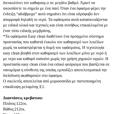
διευκολύνει τον καθαρισμ.ο σε μεγάλο βαθμό. Άρκεί να
σκουπίσετε το σημείο με ένα πανί. Όταν ένα ύφασμα φέρει την
ένδειξη “αδιάβροχο” αυτό σημαίνει ότι είναι υδρόφοβο δεν
απορροφά δηλαδή το νερό. Τα υφάσματα αυτά κατασκευάζονται
με ειδικά υλικά και τεχνικές και είναι συνήθως επικαλλυμένα με
έναν τύπο ειδικής μεμβράνης.
*Τα υφάσματα Easy clean διαθέτουν ένα προηγμένο σύστημα
προστασίας που καθιστά έυκολο τον καθαρισμό των λεκέδων
χωρίς να καταστρέφεται η δομή του υφάσματος. Η τεχνολογία
easy clean βοηθά στον καθαρισμό των λεκέδων μόνο με νερό ή
με νερο και καθαρό σαπούνι χωρίς την χρήση χημικών υγρών. Η
προστασία easy clean είναι ένα ειδικό φινίρισμα που βασίζεται σε
νανομόρια η σύνθεση της οποίας εμποδίζει αποτελεσματικά την
διείσδυση ακαθαρσιών στο ύφασμα.
Ο σκελετός αποτελείται από μοριοσανίδα με πιστοποιημένη
επικάλυψη μελαμίνης Ε1.
Διαστάσεις κρεβατιου:
Πλάτος:122εκ.
Βάθος:212εκ.